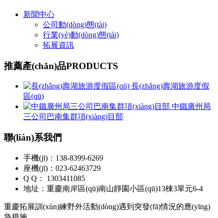
新聞中心
公司動(dòng)態(tài)
行業(yè)動(dòng)態(tài)
拓展資訊
推薦產(chǎn)品
PRODUCTS
長(zhǎng)壽湖旅游度假
區(qū)
中鐵廣州局
三公司巴南集群項(xiàng)目部
聯(lián)系我們
手機(jī)：138-8399-6269
座機(jī)：023-62463729
Q Q： 1303411085
地址：重慶南岸區(qū)南山靜園小區(qū)13棟3單元6-4
重慶拓展訓(xùn)練野外活動(dòng)遇到突發(fā)情況的應(yīng)
急措施