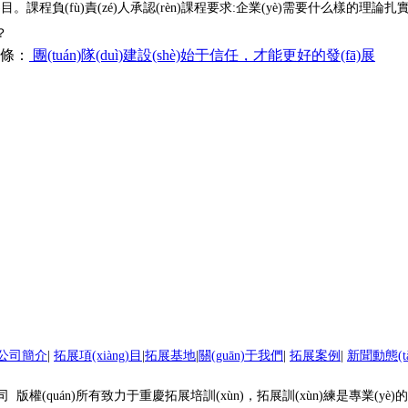
目。課程負(fù)責(zé)人承認(rèn)課程要求:企業(yè)需要什么樣的理論扎實(shí)
？
條：
團(tuán)隊(duì)建設(shè)始于信任，才能更好的發(fā)展
公司簡介
|
拓展項(xiàng)目
|
拓展基地
|
關(guān)于我們
|
拓展案例
|
新聞動態(tà
化傳播有限公司 版權(quán)所有致力于重慶拓展培訓(xùn)，拓展訓(xùn)練是專業(