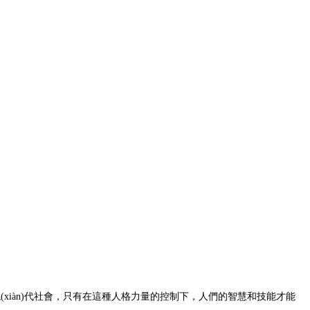
涵。在現(xiàn)代社會，只有在這種人格力量的控制下，人們的智慧和技能才能