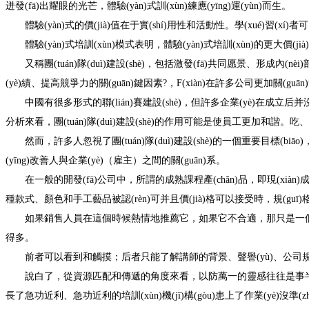
迸發(fā)出耀眼的光芒，體驗(yàn)式訓(xùn)練應(yīng)運(yùn)而生。
體驗(yàn)式的價(jià)值在于實(shí)用性和活動性。學(xué)習(xí)者可以通過
體驗(yàn)式培訓(xùn)模式表明，體驗(yàn)式培訓(xùn)的更大價
又稱團(tuán)隊(duì)建設(shè)，包括激發(fā)共同愿景、形成內(nèi)
(yè)績、提高競爭力的關(guān)鍵因素?，F(xiàn)在許多公司更加關(guān)
中國有很多形式的聯(lián)賽建設(shè)，但許多企業(yè)在成立后并沒有達(
分析來看，團(tuán)隊(duì)建設(shè)的作用可能是使員工更加和諧。
然而，許多人忽視了團(tuán)隊(duì)建設(shè)的一個重要目標(biāo)，忽
(yīng)改善人與企業(yè)（雇主）之間的關(guān)系。
在一般的開發(fā)公司中，所謂的成熟課程產(chǎn)品，即現(xiàn)成
種款式、顏色和手工藝品被認(rèn)可并且價(jià)格可以接受時，規(
如果銷售人員在這個時候熱情地推薦它，如果它不合適，那只是一個遺憾。同樣
得多。
前者可以看到和觸摸；后者只能了解講師的背景、聲譽(yù)、公司規(guī)模和教
說白了，從資源匹配和傳遞的角度來看，以防萬一的靈感往往是事半功倍；此外
長了急功近利、急功近利的培訓(xùn)機(jī)構(gòu)患上了作業(yè)沒準(zh