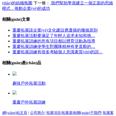
(diào)的組織氛圍
下一條：
我們幫助學員建立一個正面的思維
模式，推動企業(yè)的成功
相關(guān)文章
重慶拓展談企業(yè)文化建設應遵循的幾個原則
重慶拓展活動要滿足了年輕人追求未知和挑…
重慶拓展訓練的所有項目都以體育活動為指導
重慶拓展訓練使學生對團隊精神有更直觀的…
重慶拓展訓練有很多考驗個人意識素質(zhì)的訓…
相關(guān)產(chǎn)品
趣味戶外拓展活動
重慶戶外拓展訓練
網(wǎng)站主頁
|
公司簡介
|
拓展項目
|
拓展基地
|
關(guān)于我們
|
拓展案