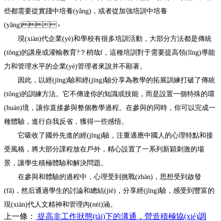
些都需要從實踐中培養(yǎng)，或者從加強培訓中培養
(yǎng)。
現(xiàn)代企業(yè)和學校有很多培訓活動，大部分方法都是傳統
(tǒng)的講座或灌輸教育?？梢哉f，這種培訓對于需要提高領(lǐng)導能
力和管理水平的企業(yè)管理者來說并不顯著。
因此，以經(jīng)驗和經(jīng)驗分享為教學的拓展訓練打破了傳統
(tǒng)的訓練方法。它不傳達你的知識或技能，而是設置一個特殊的環
(huán)境，讓你直接參與整個教學過程。在參與的同時，你可以完成一
種體驗，進行自我反省，獲得一些感悟。
它吸收了國外先進的經(jīng)驗，注重適應中國人的心理特點和接
受風格，將大部分課程放在戶外，精心設置了一系列新穎刺激的場
景，讓學生積極體驗和解決問題。
在參與和體驗的過程中，心理受到挑戰(zhàn)，思想受到啟發
(fā)，然后通過學生的討論和總結(jié)，分享經(jīng)驗，感受到豐富的
現(xiàn)代人文精神和管理內(nèi)涵。
上一條：
提高非工作狀態(tài)下的溝通，營造積極協(xié)調