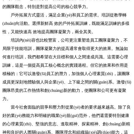
的團隊觀念，特別是對提高公司的核心競爭力。
戶外拓展方式靈活，滿足企業(yè)和員工的需求。培訓從教學轉
(zhuǎn)向活動。選擇新鮮高 效的戶外拓展訓練，既能滿足訓練的多樣
性，又能快速高 效地提高團隊凝聚力，兩全其美。
培訓內(nèi)容也比較豐富，公司更注重塑造員工團隊凝聚力，不
局限于技能培訓，團隊凝聚力的提高通常會取得更大的效果。無論如
何進行培訓，我們都希望在大目標和個人之間達成共識。這需要心理
訓練，這是一個提高員工核心概念的實踐過程。但它的效果和作用是
積極的：它可以激發(fā)員工的潛力，加強個人心理素質(zhì)，讓團隊
成員更深刻地體驗個人與企業(yè)、上下級之間的關(guān)系。激發(fā)
團隊昂貴的工作熱情和創(chuàng)新的動力，使團隊和公司更有凝聚
力。
當今社會面臨的競爭和壓力對從業(yè)者的要求越來越高。除了良
好的業(yè)務能力和明確的職業(yè)規(guī)范外，他們還需要特別健康
的心理素質(zhì)、堅強的意志、進取精神、探索精神、創(chuàng)新精
神和良好的人際關(guān)系、團隊理念和組織協(xié)調(diào)能力，這