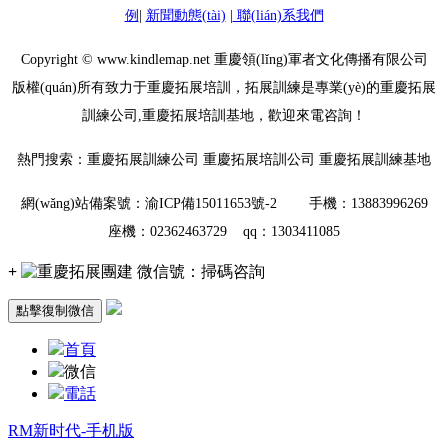
例
|
新聞動態(tài)
|
聯(lián)系我們
Copyright © www.kindlemap.net 重慶領(lǐng)軍者文化傳播有限公司
版權(quán)所有致力于重慶拓展培訓，拓展訓練是專業(yè)的重慶拓展
訓練公司,重慶拓展培訓基地，歡迎來電咨詢！
熱門搜索：重慶拓展訓練公司 重慶拓展培訓公司 重慶拓展訓練基地
網(wǎng)站備案號：
渝ICP備15011653號-2
手機：13883996269
座機：02362463729 qq：1303411085
+
微信號：
掃碼咨詢
點擊復制微信
首頁
微信
電話
RM新时代-手机版