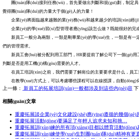
團(tuán)隊(duì)接到任務(wù)，首先要做出判斷和規(guī)劃，制定
覺得團(tuán)隊(duì)的力量大于個(gè)人的力量！
企業(yè)將面臨越來越難的業(yè)務(wù)和越來越少的培訓(xùn)經(jīng)費
企業(yè)的學(xué)習(xí)型管理者應(yīng)該怎么做？既能很好的完成新
新員工一般分為兩類，一類是剛畢業(yè)的學(xué)生，一類是有一定經(jīng)
們的管理需求。
新員工會(huì)被分配到用工部門，HR要提前了解公司下一個(gè)用工部門需
判斷是否是用工機(jī)構(gòu)需要的人才。
在員工培訓(xùn)之前，我們需要了解崗位的主要要求是什么，員工需要
在教學(xué)方式上，可以考慮哪些課程可以在線授課，自動(dòng)化
上一條：
新員工的拓展培訓(xùn)一般都涉及到這些內(nèi)容
下
相關(guān)文章
重慶拓展談企業(yè)文化建設(shè)應(yīng)遵循的幾個(gè
重慶拓展活動(dòng)要滿足了年輕人追求未知和挑…
重慶拓展訓(xùn)練的所有項(xiàng)目都以體育活動(dòng)為
重慶拓展訓(xùn)練使學(xué)生對團(tuán)隊(duì)精神有