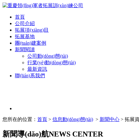
首頁
公司介紹
拓展項(xiàng)目
拓展基地
團(tuán)建案例
新聞閱讀
公司動(dòng)態(tài)
行業(yè)動(dòng)態(tài)
最新資訊
聯(lián)系我們
您所在的位置：
首頁
>
信息動(dòng)態(tài)
>
新聞中心
> 拓展
新聞導(dǎo)航
NEWS CENTER