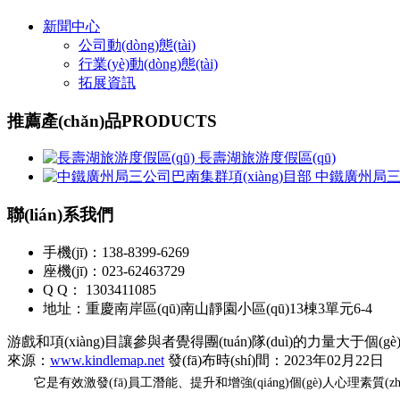
新聞中心
公司動(dòng)態(tài)
行業(yè)動(dòng)態(tài)
拓展資訊
推薦產(chǎn)品
PRODUCTS
長壽湖旅游度假區(qū)
中鐵廣州局三公
聯(lián)系我們
手機(jī)：138-8399-6269
座機(jī)：023-62463729
Q Q： 1303411085
地址：重慶南岸區(qū)南山靜園小區(qū)13棟3單元6-4
游戲和項(xiàng)目讓參與者覺得團(tuán)隊(duì)的力量大于個(g
來源：
www.kindlemap.net
發(fā)布時(shí)間：2023年02月22日
它是有效激發(fā)員工潛能、提升和增強(qiáng)個(gè)人心理素質(zhì)、